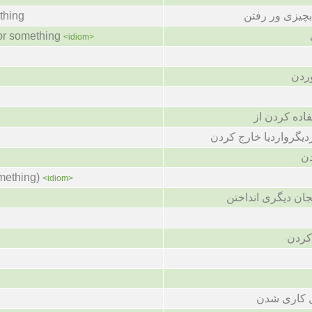
 بچیزی ور رفتن
thing
or something
<idiom>
وردن
اده کردن از
زدیگرواردیا خارج کردن
دن
mething)
<idiom>
جان دیگری انداختن
کردن
 کاری شدن