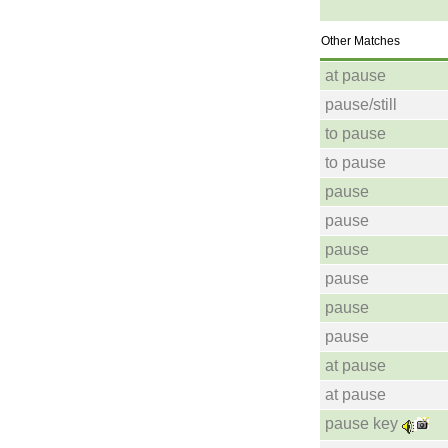
Other Matches
at pause
pause/still
to pause
to pause
pause
pause
pause
pause
pause
pause
at pause
at pause
pause key