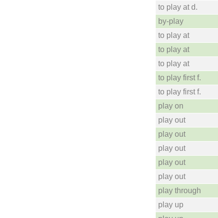
to play at d.
by-play
to play at
to play at
to play at
to play first f.
to play first f.
play on
play out
play out
play out
play out
play out
play through
play up