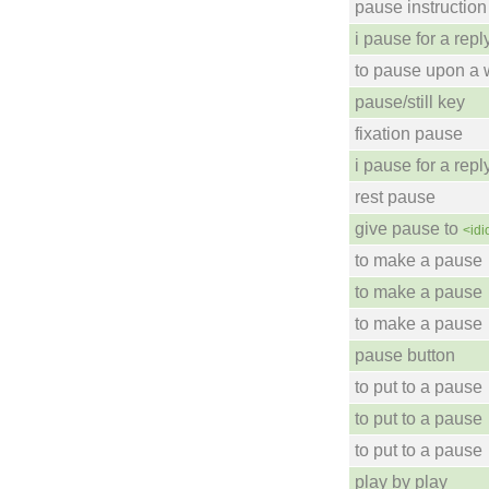
pause instruction
i pause for a repl
to pause upon a 
pause/still key
fixation pause
i pause for a repl
rest pause
give pause to
<id
to make a pause
to make a pause
to make a pause
pause button
to put to a pause
to put to a pause
to put to a pause
play by play