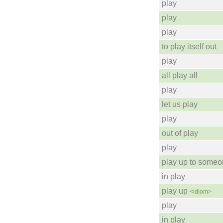
play
play
play
to play itself out
play
all play all
play
let us play
play
out of play
play
play up to some
in play
play up
<idiom>
play
in play