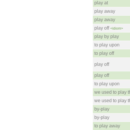
play at
play away
play away
play off
<idiom>
play by play
to play upon
to play off
play off
play off
to play upon
we used to play t
we used to play t
by-play
by-play
to play away