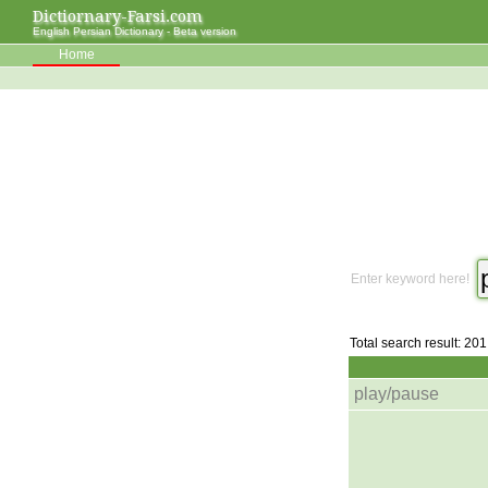
Dictiornary-Farsi.com
English Persian Dictionary - Beta version
Home
Enter keyword here!
Total search result: 201
play/pause