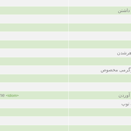
داشتن
هرشدن
سرگرمی مخصوص
آوردن
one
<idiom>
 توپ