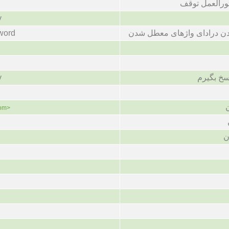
ورالعمل توقف
y
ن درادای واژهای معطل شدن
word
سخ بگیرم
y
iom>
ن