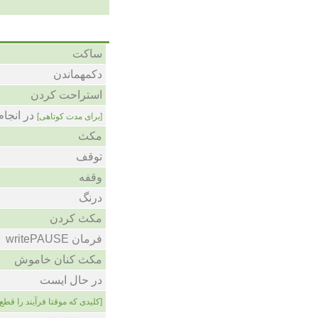
ساکت
دکمهماندن
استراحت کردن
در انجا
[برای مدت کوتاهی]
مکث
توقف
وقفه
درنگ
مکث کردن
فرمان writePAUSE
مکث کنان خاموش
در حال ایست
[کلیدی که موقتا فرآیند را قطع 