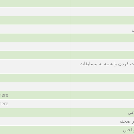
ص
کردن وابسته به مسابقات
here
here
عی
ر صحنه
باختن