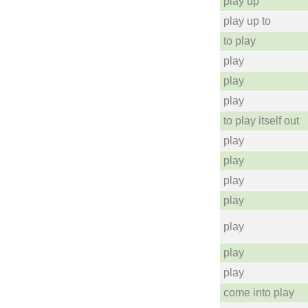
play up
play up to
to play
play
play
play
to play itself out
play
play
play
play
play
play
play
come into play