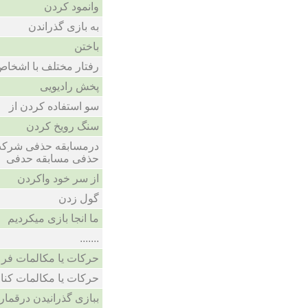
وانمود کردن
به بازی گذراندن
باختن
رفتار مختلف با اشخا
پخش رادیویی
سو استفاده کردن از
سنگ رویخ کردن
درمسابقه حذفی شرکت 
حذفی مسابقه حدفی
از سر خود واکردن
گول زدن
ما انجا بازی میکردیم
.......
حرکات یا مکالمات فر
حرکات یا مکالمات کنا
ببازی گذرانیدن درقمار