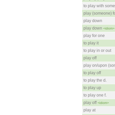
to play with some
play (someone) f
play down
play down
<idiom>
play for one
to play it
to play in or out
play off
play on/upon (so
to play off
to play the d.
to play up
to play one f.
play off
<idiom>
play at