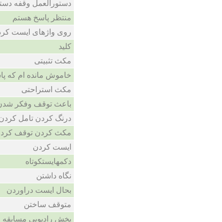
دستورالعمل وقفه دست
منتظر پاسخ هستم
روی واژهای ایست کرد
کلید
مکث تثبیتی
خاموش مانده ام که پا
مکث استراحتی
باعث توقف وفکر شدن
درنگ کردن تامل کردن
مکث کردن توقف کرد
ایست کردن
دکمهایستکوتاه
نگاه داشتن
بحال ایست دراوردن
متوقف ساختن
پخش رادیویی مسابقه