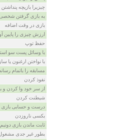
چیزیرا بازیچه پنداشتن
به بازی گرفتن شخصی
بازی در وقت اضافه
ارزش چیزی را پایین آ
حفظ توپ
با وسائل پست سو استف
با نواختن ارغنون یا سا
مسابقه را باتمام رسان
نفوذ کردن
از سر خود وا کردن و ب
شیطنت کردن
درست و حسابی بازی 
بکسی ناروزدن
ثابت ماندن بازی دوتیم
بطور غیر جدی مشغول