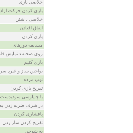
خلاصی بازی
بازی کردن حرکت ازاد 
خلاصی داشتن
اتفاق افتادن
بازی کردن
مسابقه دورهای
روی صحنهء نمایش فا
بازی کنیم
نواختن ساز و غیره 
توپ مرده
تفریح بازی کردن
با چاپلوسی سودبدست 
در شرف ضربه زدن به
پافشاری کردن
تفریح کردن ساز زدن
به شوخی